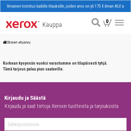
Ilmainen toimitus kaikille tilauksille, joiden arvo on yli 175 € ilman ALV:a
0
Kauppa
Val
Storen etusivu
Korkean kysynnän vuoksi varastomme on tilapäisesti tyhjä.
Tämä tarjous palaa pian saataville.
Kirjaudu ja Säästä
Kirjaudu ja saat tietoja Xeroxin tuotteista ja tarjouksista