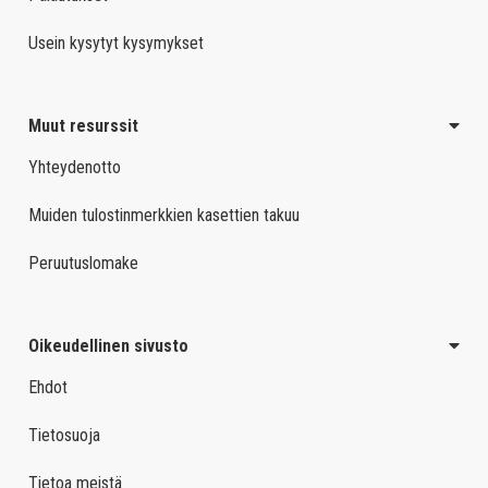
Usein kysytyt kysymykset
Muut resurssit
Yhteydenotto
Muiden tulostinmerkkien kasettien takuu
Peruutuslomake
Oikeudellinen sivusto
Ehdot
Tietosuoja
Tietoa meistä