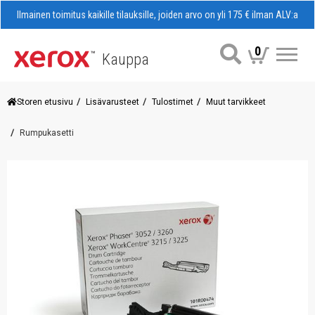
Ilmainen toimitus kaikille tilauksille, joiden arvo on yli 175 € ilman ALV:a
0
Kauppa
Val
Storen etusivu
Lisävarusteet
Tulostimet
Muut tarvikkeet
Rumpukasetti