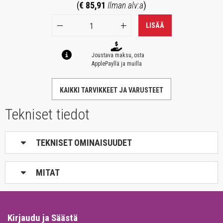
(
€ 85,91
Ilman alv:a
)
LISÄÄ
Joustava maksu, osta
ApplePayllä ja muilla
KAIKKI TARVIKKEET JA VARUSTEET
Tekniset tiedot
TEKNISET OMINAISUUDET
MITAT
Kirjaudu ja Säästä