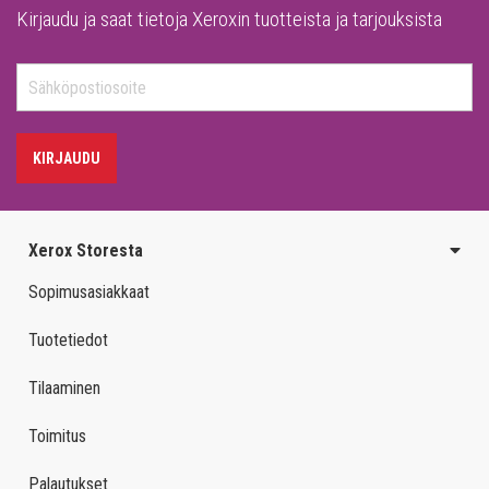
Kirjaudu ja saat tietoja Xeroxin tuotteista ja tarjouksista
KIRJAUDU
Xerox Storesta
Sopimusasiakkaat
Tuotetiedot
Tilaaminen
Toimitus
Palautukset