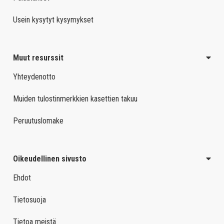
Usein kysytyt kysymykset
Muut resurssit
Yhteydenotto
Muiden tulostinmerkkien kasettien takuu
Peruutuslomake
Oikeudellinen sivusto
Ehdot
Tietosuoja
Tietoa meistä