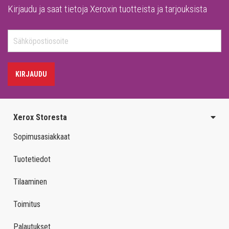
Kirjaudu ja saat tietoja Xeroxin tuotteista ja tarjouksista
KIRJAUDU
Xerox Storesta
Sopimusasiakkaat
Tuotetiedot
Tilaaminen
Toimitus
Palautukset