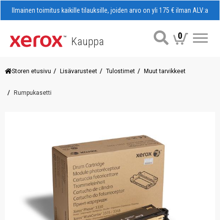
Ilmainen toimitus kaikille tilauksille, joiden arvo on yli 175 € ilman ALV:a
0
Kauppa
Val
Storen etusivu
Lisävarusteet
Tulostimet
Muut tarvikkeet
Rumpukasetti