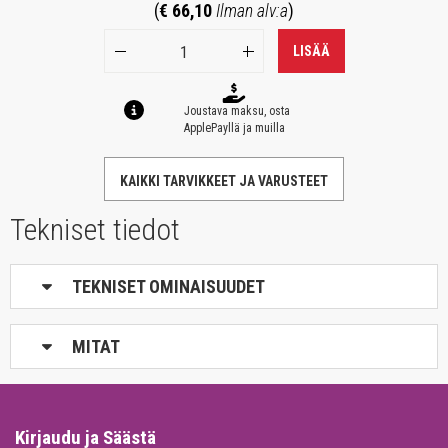
(
€ 66,10
Ilman alv:a
)
LISÄÄ
Joustava maksu, osta
ApplePayllä ja muilla
KAIKKI TARVIKKEET JA VARUSTEET
Tekniset tiedot
TEKNISET OMINAISUUDET
MITAT
Kirjaudu ja Säästä