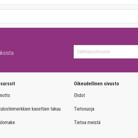
uksista
surssit
Oikeudellinen sivusto
notto
Ehdot
ulostinmerkkien kasettien takuu
Tietosuoja
slomake
Tietoa meistä