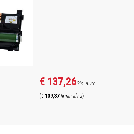
ntre
€ 137,26
Sis. alv:n
(
€ 109,37
Ilman alv:a
)