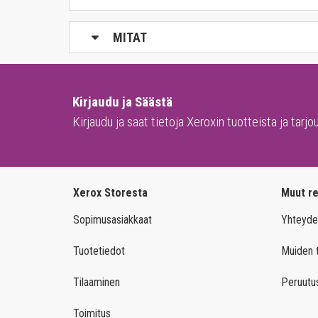
Samsung Mono
MITAT
Kirjaudu ja Säästä
Kirjaudu ja saat tietoja Xeroxin tuotteista ja tarjo
Xerox Storesta
Muut re
Sopimusasiakkaat
Yhteyde
Tuotetiedot
Muiden t
Tilaaminen
Peruutu
Toimitus