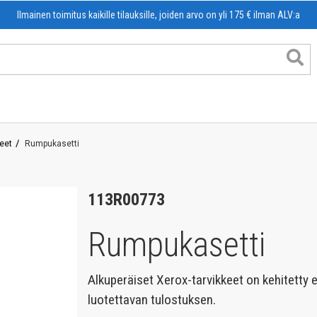
Ilmainen toimitus kaikille tilauksille, joiden arvo on yli 175 € ilman ALV:a
eet
Rumpukasetti
lor
113R00773
nk
Rumpukasetti
nk
t
Alkuperäiset Xerox-tarvikkeet on kehitetty 
luotettavan tulostuksen.
vatuotteet