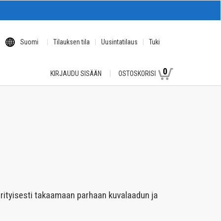
Suomi
Tilauksen tila
Uusintatilaus
Tuki
0
KIRJAUDU SISÄÄN
OSTOSKORISI
erityisesti takaamaan parhaan kuvalaadun ja