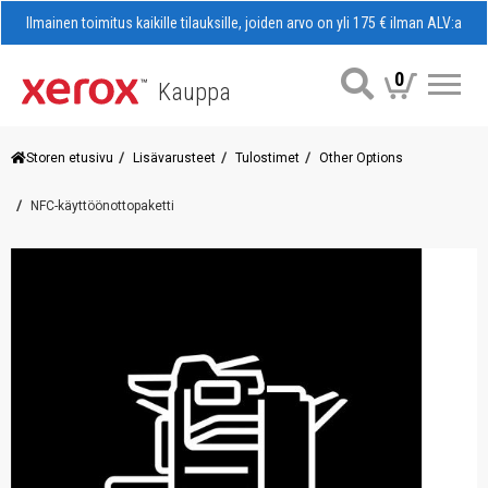
Ilmainen toimitus kaikille tilauksille, joiden arvo on yli 175 € ilman ALV:a
0
Kauppa
Val
Storen etusivu
Lisävarusteet
Tulostimet
Other Options
NFC-käyttöönottopaketti