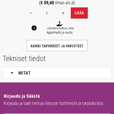
(
€ 59,40
Ilman alv:a
)
LISÄÄ
Joustava maksu, osta
ApplePayllä ja muilla
KAIKKI TARVIKKEET JA VARUSTEET
Tekniset tiedot
MITAT
Kirjaudu ja Säästä
Kirjaudu ja saat tietoja Xeroxin tuotteista ja tarjouksista