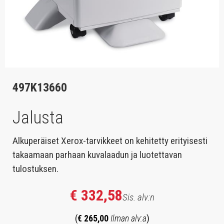
497K13660
Jalusta
Alkuperäiset Xerox-tarvikkeet on kehitetty erityisesti
takaamaan parhaan kuvalaadun ja luotettavan
tulostuksen.
€ 332,58
Sis. alv:n
(
€ 265,00
Ilman alv:a
)