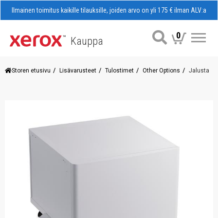
Ilmainen toimitus kaikille tilauksille, joiden arvo on yli 175 € ilman ALV:a
0
Kauppa
Val
Storen etusivu
Lisävarusteet
Tulostimet
Other Options
Jalusta