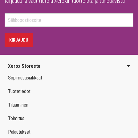
Kirjaudu ja saat tietoja Xeroxin tuotteista ja tarjouksista
KIRJAUDU
Xerox Storesta
Sopimusasiakkaat
Tuotetiedot
Tilaaminen
Toimitus
Palautukset