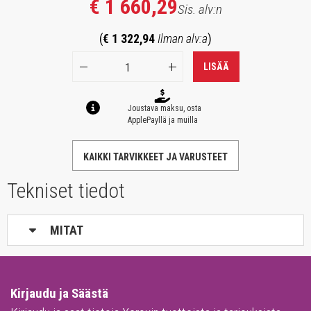
€ 1 660,29
Sis. alv:n
(
€ 1 322,94
Ilman alv:a
)
LISÄÄ
Joustava maksu, osta
ApplePayllä ja muilla
KAIKKI TARVIKKEET JA VARUSTEET
Tekniset tiedot
MITAT
Kirjaudu ja Säästä