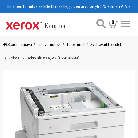
Ilmainen toimitus kaikille tilauksille, joiden arvo on yli 175 € ilman ALV:a
0
Kauppa
Val
Storen etusivu
Lisävarusteet
Tulostimet
Syöttövaihtoehdot
Kolme 520 arkin alustaa, A3 (1560 arkkia)