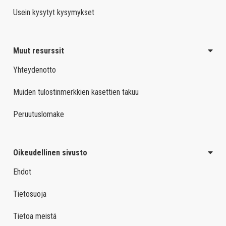
Usein kysytyt kysymykset
Muut resurssit
Yhteydenotto
Muiden tulostinmerkkien kasettien takuu
Peruutuslomake
Oikeudellinen sivusto
Ehdot
Tietosuoja
Tietoa meistä