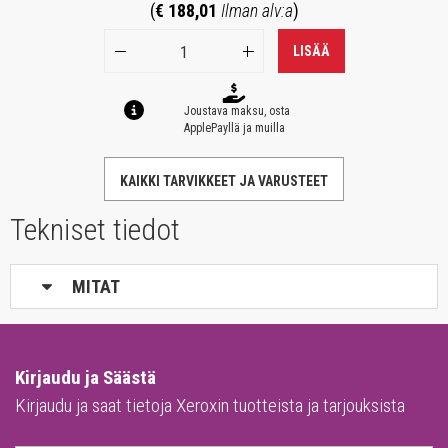
(
€ 188,01
Ilman alv:a
)
LISÄÄ
Joustava maksu, osta
ApplePayllä ja muilla
KAIKKI TARVIKKEET JA VARUSTEET
Tekniset tiedot
MITAT
Kirjaudu ja Säästä
Kirjaudu ja saat tietoja Xeroxin tuotteista ja tarjouksista