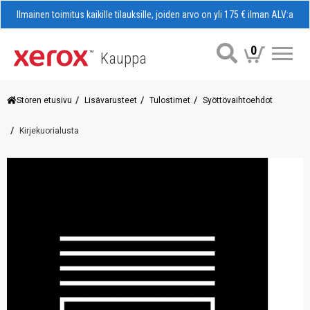
Ilmainen toimitus kaikille tilauksille, joiden arvo on yli 175 € ilman ALV:a
0
Kauppa
Val
Storen etusivu
Lisävarusteet
Tulostimet
Syöttövaihtoehdot
Kirjekuorialusta