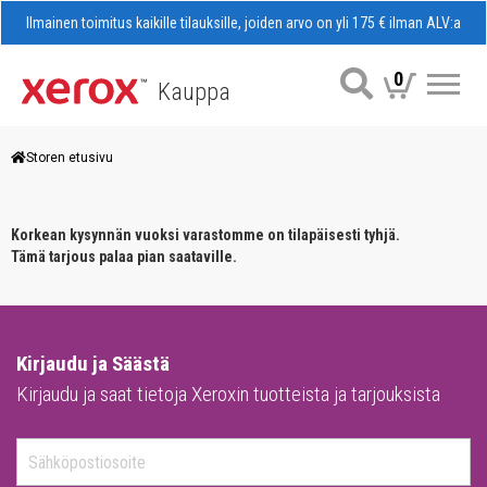
Ilmainen toimitus kaikille tilauksille, joiden arvo on yli 175 € ilman ALV:a
0
Kauppa
Val
Storen etusivu
Korkean kysynnän vuoksi varastomme on tilapäisesti tyhjä.
Tämä tarjous palaa pian saataville.
Kirjaudu ja Säästä
Kirjaudu ja saat tietoja Xeroxin tuotteista ja tarjouksista