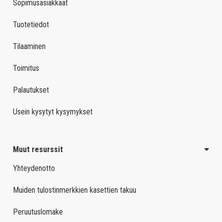
Sopimusasiakkaat
Tuotetiedot
Tilaaminen
Toimitus
Palautukset
Usein kysytyt kysymykset
Muut resurssit
Yhteydenotto
Muiden tulostinmerkkien kasettien takuu
Peruutuslomake