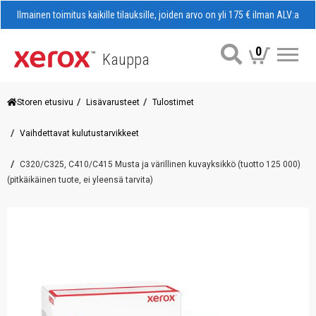
Ilmainen toimitus kaikille tilauksille, joiden arvo on yli 175 € ilman ALV:a
0
Kauppa
Val
Storen etusivu
Lisävarusteet
Tulostimet
Vaihdettavat kulutustarvikkeet
C320/C325, C410/C415 Musta ja värillinen kuvayksikkö (tuotto 125 000)
(pitkäikäinen tuote, ei yleensä tarvita)