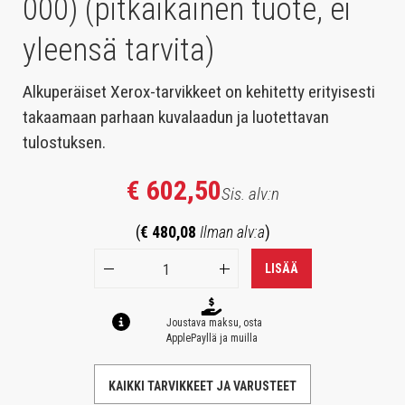
000) (pitkäikäinen tuote, ei
yleensä tarvita)
Alkuperäiset Xerox-tarvikkeet on kehitetty erityisesti
takaamaan parhaan kuvalaadun ja luotettavan
tulostuksen.
€ 602,50
Sis. alv:n
(
€ 480,08
Ilman alv:a
)
LISÄÄ
Joustava maksu, osta
ApplePayllä ja muilla
KAIKKI TARVIKKEET JA VARUSTEET