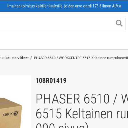
Ilmainen toimitus kaikille tilauksille, joiden arvo on yli 175 € ilman ALV:a
 kulutustarvikkeet
PHASER 6510 / WORKCENTRE 6515 Keltainen rumpukasetti 
lor
108R01419
nk
PHASER 6510 /
nk
6515 Keltainen r
t
vatuotteet