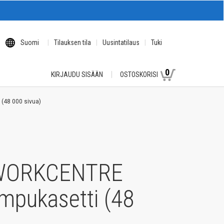
Suomi
Tilauksen tila
Uusintatilaus
Tuki
0
KIRJAUDU SISÄÄN
OSTOSKORISI
(48 000 sivua)
 WORKCENTRE
umpukasetti (48