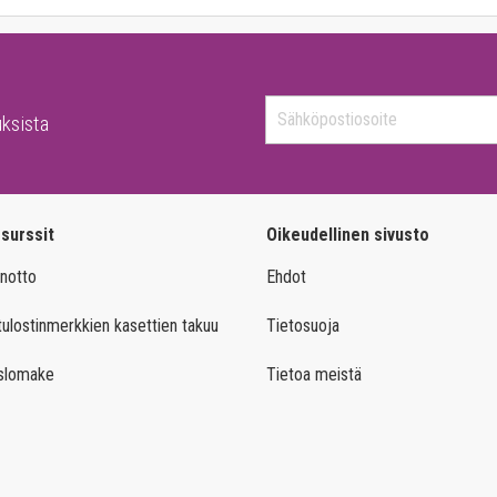
uksista
surssit
Oikeudellinen sivusto
notto
Ehdot
ulostinmerkkien kasettien takuu
Tietosuoja
slomake
Tietoa meistä