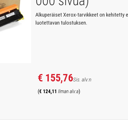
000 sivua)
ntre
Alkuperäiset Xerox-tarvikkeet on kehitetty 
luotettavan tulostuksen.
€ 155,76
Sis. alv:n
(
€ 124,11
Ilman alv:a
)