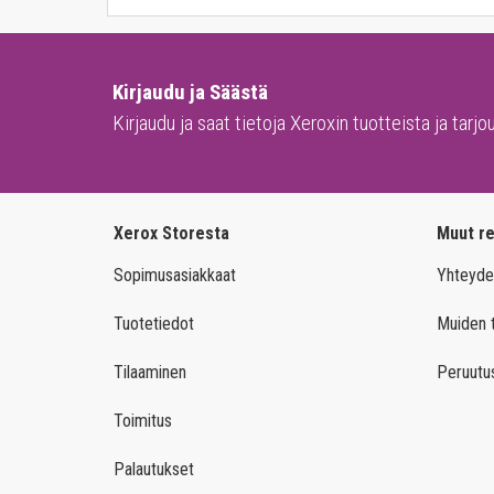
Samsung Mono
Kirjaudu ja Säästä
Kirjaudu ja saat tietoja Xeroxin tuotteista ja tarjo
Xerox Storesta
Muut re
Sopimusasiakkaat
Yhteyde
Tuotetiedot
Muiden t
Tilaaminen
Peruutu
Toimitus
Palautukset