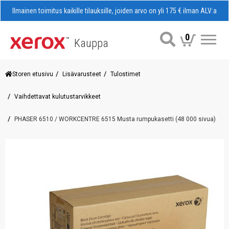
Ilmainen toimitus kaikille tilauksille, joiden arvo on yli 175 € ilman ALV:a
0
Kauppa
Val
Storen etusivu
Lisävarusteet
Tulostimet
Vaihdettavat kulutustarvikkeet
PHASER 6510 / WORKCENTRE 6515 Musta rumpukasetti (48 000 sivua)