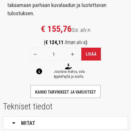
takaamaan parhaan kuvalaadun ja luotettavan
tulostuksen.
€ 155,76
Sis. alv:n
(
€ 124,11
Ilman alv:a
)
LISÄÄ
Joustava maksu, osta
ApplePayllä ja muilla
KAIKKI TARVIKKEET JA VARUSTEET
Tekniset tiedot
MITAT