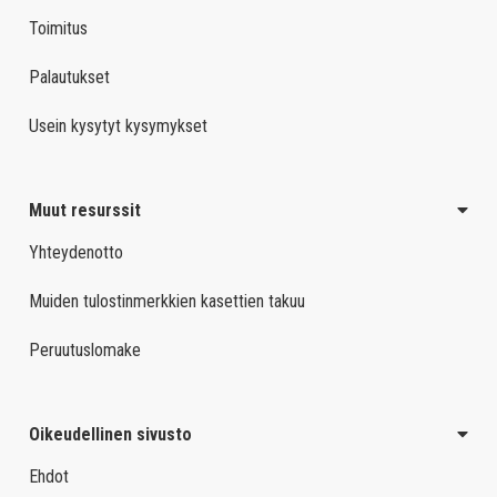
Toimitus
Palautukset
Usein kysytyt kysymykset
Muut resurssit
Yhteydenotto
Muiden tulostinmerkkien kasettien takuu
Peruutuslomake
Oikeudellinen sivusto
Ehdot