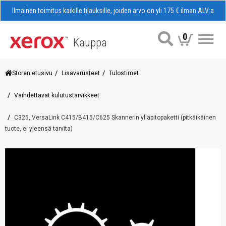
Ilmainen toimitus kaikille tilauksille, joiden arvo on yli 175 € ilman ALV:a
0
Kauppa
Val
Storen etusivu
Lisävarusteet
Tulostimet
Vaihdettavat kulutustarvikkeet
C325, VersaLink C415/B415/C625 Skannerin ylläpitopaketti (pitkäikäinen
tuote, ei yleensä tarvita)