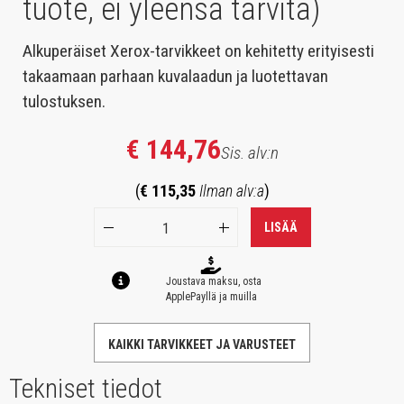
tuote, ei yleensä tarvita)
Alkuperäiset Xerox-tarvikkeet on kehitetty erityisesti
takaamaan parhaan kuvalaadun ja luotettavan
tulostuksen.
€ 144,76
Sis. alv:n
(
€ 115,35
Ilman alv:a
)
LISÄÄ
Joustava maksu, osta
ApplePayllä ja muilla
KAIKKI TARVIKKEET JA VARUSTEET
Tekniset tiedot