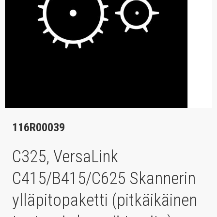
116R00039
C325, VersaLink
C415/B415/C625 Skannerin
ylläpitopaketti (pitkäikäinen