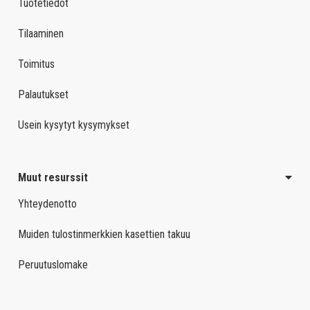
Tuotetiedot
Tilaaminen
Toimitus
Palautukset
Usein kysytyt kysymykset
Muut resurssit
Yhteydenotto
Muiden tulostinmerkkien kasettien takuu
Peruutuslomake