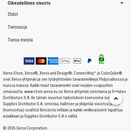
Oikeudellinen sivusto
Ehdot
Tietosuoja
Tietoa meistä
Xerox Store, Xerox®, Xerox and Design®, ConnectKey™ ja ColorQube®
ovat Xerox-yhtymän ja sen tytäryhtiöiden tavaramerkkejä Yhdysvalloissa ja
muissa maissa. Kaikki muut tavaramerkit ovat muiden osapuolten
omaisuutta. www.store.xerox.eu on Xerox-yhtymän omistama ja Supplies
Distributors S.A.:lle tämän sivuston tarkoituksiin lisensoima sivusto.
Supplies Distributor S.A. omistaa, hallitsee ja ylläpitää sivustoa ja sen
(lisensoitua) sisältöä Xeroxista erillään ja kaikki verkkoasiointi tapahtuu
asiakkaan ja Supplies Distributor S.A:n välillä.
© 2026 Xerox Corporation.