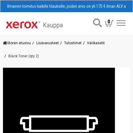
Ilmainen toimitus kaikille tilauksille, joiden arvo on yli 175 € ilman ALV:a
0
Kauppa
Val
Storen etusivu
Lisävarusteet
Tulostimet
Värikasetit
Black Toner (qty 2)