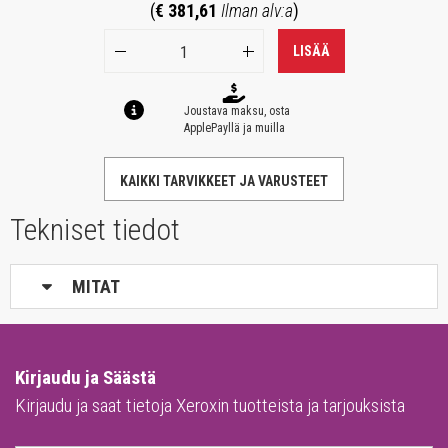
(
€ 381,61
Ilman alv:a
)
LISÄÄ
Joustava maksu, osta
ApplePayllä ja muilla
KAIKKI TARVIKKEET JA VARUSTEET
Tekniset tiedot
MITAT
Kirjaudu ja Säästä
Kirjaudu ja saat tietoja Xeroxin tuotteista ja tarjouksista