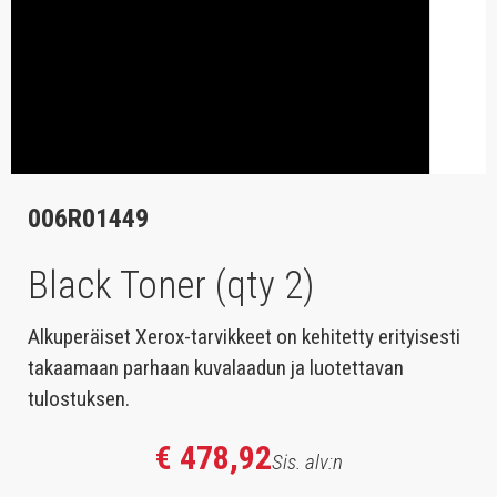
006R01449
Black Toner (qty 2)
Alkuperäiset Xerox-tarvikkeet on kehitetty erityisesti
takaamaan parhaan kuvalaadun ja luotettavan
tulostuksen.
€ 478,92
Sis. alv:n