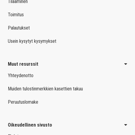
Tilaaminen
Toimitus
Palautukset
Usein kysytyt kysymykset
Muut resurssit
Yhteydenotto
Muiden tulostinmerkkien kasettien takuu
Peruutuslomake
Oikeudellinen sivusto