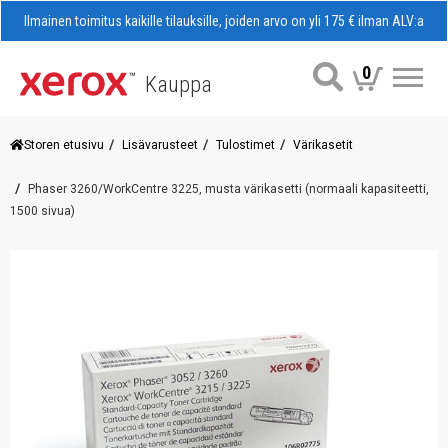
Ilmainen toimitus kaikille tilauksille, joiden arvo on yli 175 € ilman ALV:a
0
Kauppa
Val
Storen etusivu
Lisävarusteet
Tulostimet
Värikasetit
Phaser 3260/WorkCentre 3225, musta värikasetti (normaali kapasiteetti,
1500 sivua)