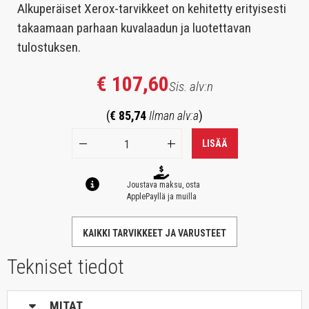
Alkuperäiset Xerox-tarvikkeet on kehitetty erityisesti
takaamaan parhaan kuvalaadun ja luotettavan
tulostuksen.
€ 107,60
Sis. alv:n
(
€ 85,74
Ilman alv:a
)
LISÄÄ
Joustava maksu, osta
ApplePayllä ja muilla
KAIKKI TARVIKKEET JA VARUSTEET
Tekniset tiedot
MITAT