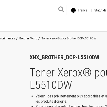
France
Statut d
imprimantes
Brother Mono
Toner Xerox® pour Brother DCP-L5510DW
XNX_BROTHER_DCP-L5510DW
Toner Xerox® pou
 format
L5510DW
il
o
Valeur : des prix nettement plus abordables et 
de la série XE
les produits d’origine.
Zero risque : Garantie à vie sur tous les toner