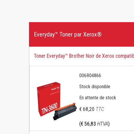
ACHETER PAR FONCTIONNALITÉ
POUR D’AUTRES MARQUES D’IMPRIMANTES
Réseau et USB
Brother Color
Everyday™ Toner par Xerox®
Impression recto verso
Brother Mono
ACHETER PAR FAMILLE DE PRODUITS
HP Color
Toner Everyday™ Brother Noir de Xerox compatib
Série C
HP Ink
Versalink
HP Mono
006R04866
FOURNITURES ET CONSOMMABLES
Kyocera
Stock disponible
Konica Minolta
En attente de stock
HP PageWide
€ 68,20
TTC
Samsung Couleur
(€ 56,83
HTVA
)
Samsung Mono