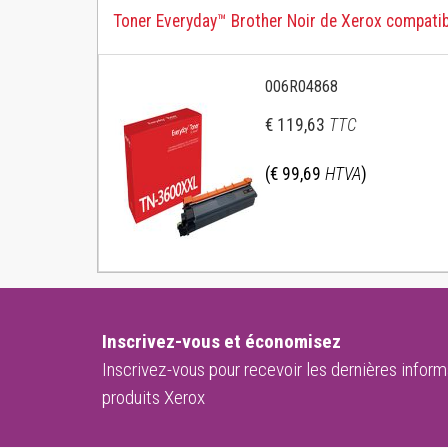
Toner Everyday™ Brother Noir de Xerox compati
006R04868
€ 119,63
TTC
(€ 99,69
HTVA
)
Inscrivez-vous et économisez
Inscrivez-vous pour recevoir les dernières informa
produits Xerox