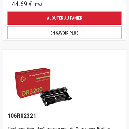
44.69 €
HTVA
AJOUTER AU PANIER
EN SAVOIR PLUS
106R02321
Tambours Everyday™ remis à neuf de Xerox pour Brother