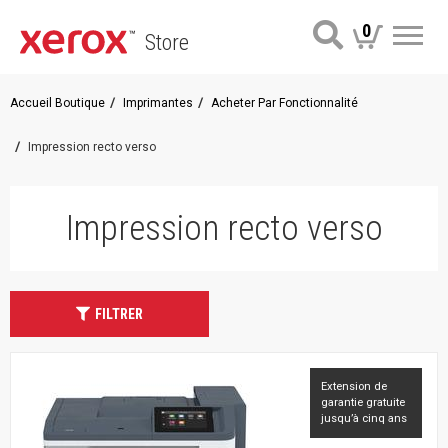
0
Store
Me
Accueil Boutique
Imprimantes
Acheter Par Fonctionnalité
Impression recto verso
Impression recto verso
FILTRER
Extension de
garantie gratuite
jusqu’à cinq ans