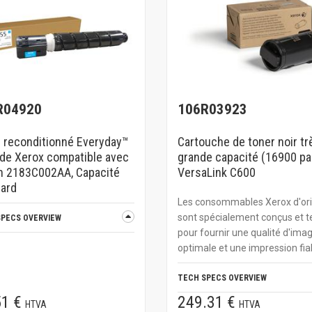
R04920
106R03923
 reconditionné Everyday™
Cartouche de toner noir tr
de Xerox compatible avec
grande capacité (16900 p
n 2183C002AA, Capacité
VersaLink C600
dard
Les consommables Xerox d'ori
sont spécialement conçus et t
SPECS OVERVIEW
pour fournir une qualité d'ima
optimale et une impression fia
TECH SPECS OVERVIEW
51 €
249.31 €
HTVA
HTVA