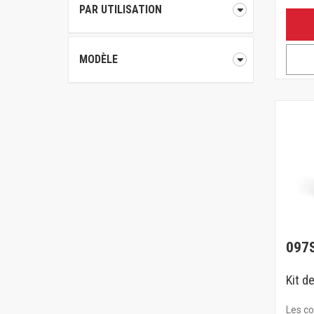
PAR UTILISATION
MODÈLE
097
Kit d
Les c