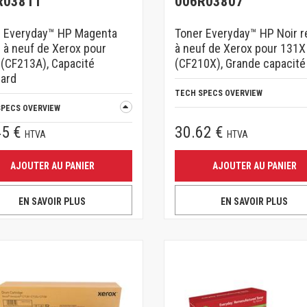
R03811
006R03807
r Everyday™ HP Magenta
Toner Everyday™ HP Noir 
 à neuf de Xerox pour
à neuf de Xerox pour 131X
(CF213A), Capacité
(CF210X), Grande capacité
ard
TECH SPECS OVERVIEW
SPECS OVERVIEW
45 €
30.62 €
HTVA
HTVA
AJOUTER AU PANIER
AJOUTER AU PANIER
EN SAVOIR PLUS
EN SAVOIR PLUS