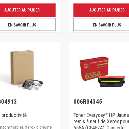
AJOUTER AU PANIER
AJOUTER AU PANIER
EN SAVOIR PLUS
EN SAVOIR PLUS
S04913
006R04345
e productivité
Toner Everyday™ HP Jaune
remis à neuf de Xerox pou
655A (CF452A), Capacité
onsommables Xerox d'origine