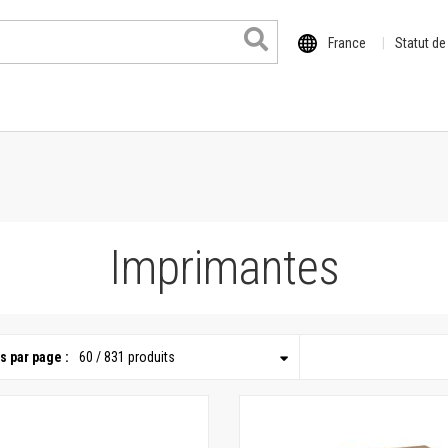
France
Statut d
Imprimantes
 format
il
s par page :
60 / 831 produits
o
de la série XE