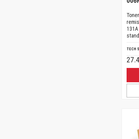
006
Tone
remis
131A 
stand
TECH 
27.