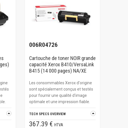
006R04726
ès
Cartouche de toner NOIR grande
ages)
capacité Xerox B410/VersaLink
B415 (14 000 pages) NA/XE
gine
Les consommables Xerox d'origine
estés
sont spécialement conçus et testés
ge
pour fournir une qualité d'image
ble.
optimale et une impression fiable.
TECH SPECS OVERVIEW
367.39 €
HTVA