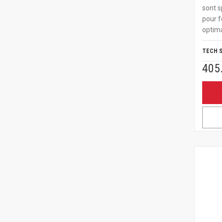
sont s
pour f
optima
TECH 
405