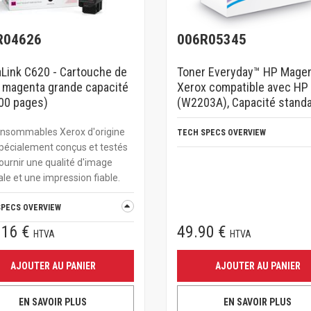
R04626
006R05345
Link C620 - Cartouche de
Toner Everyday™ HP Magen
 magenta grande capacité
Xerox compatible avec HP
00 pages)
(W2203A), Capacité stand
onsommables Xerox d'origine
TECH SPECS OVERVIEW
pécialement conçus et testés
ournir une qualité d'image
le et une impression fiable.
SPECS OVERVIEW
.16 €
49.90 €
HTVA
HTVA
AJOUTER AU PANIER
AJOUTER AU PANIER
EN SAVOIR PLUS
EN SAVOIR PLUS