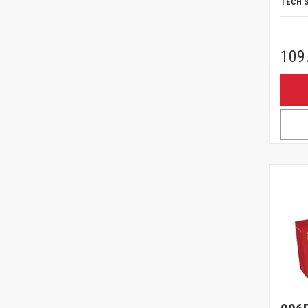
TECH 
109