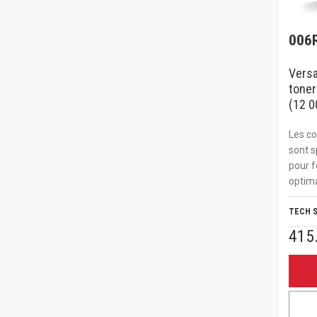
006
Versa
toner
(12 0
Les c
sont s
pour f
optima
TECH 
415