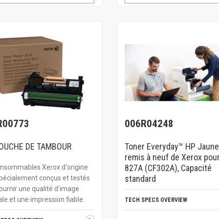
R00773
006R04248
OUCHE DE TAMBOUR
Toner Everyday™ HP Jaune
remis à neuf de Xerox pou
827A (CF302A), Capacité
onsommables Xerox d'origine
standard
pécialement conçus et testés
ournir une qualité d'image
le et une impression fiable.
TECH SPECS OVERVIEW