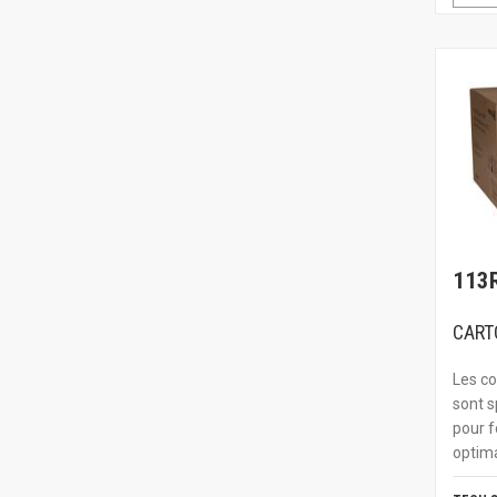
113
CART
Les c
sont s
pour f
optima