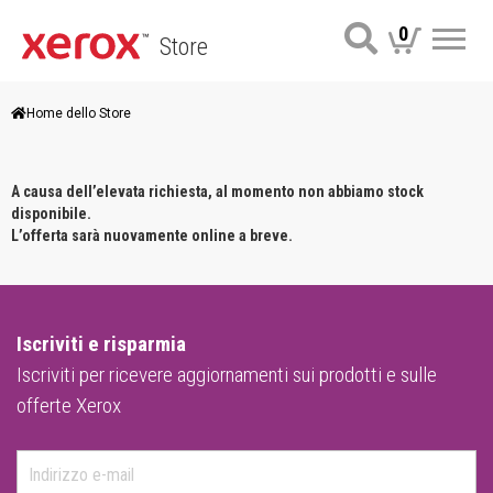
0
Store
Me
Home dello Store
A causa dell’elevata richiesta, al momento non abbiamo stock
disponibile.
L’offerta sarà nuovamente online a breve.
Iscriviti e risparmia
Iscriviti per ricevere aggiornamenti sui prodotti e sulle
offerte Xerox