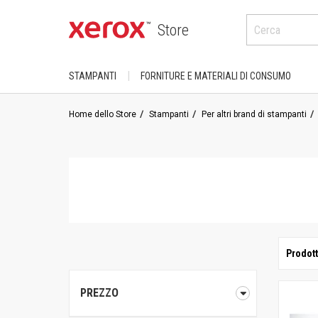
Store
STAMPANTI
FORNITURE E MATERIALI DI CONSUMO
ACQUISTA PER CATEGORIA
PER I PRODOTTI XEROX
Home dello Store
Stampanti
Per altri brand di stampanti
DocuCo
Stampanti
Altalink ·
Phaser
Colore
Serie B
PrimeLi
A4 ·
Stampanti/ Stampanti in bianco e nero
VersaLi
A3 ·
Serie C
Versan
Prodott
ACQUISTA PER USO
Stampanti/Stampanti a colori
Prodott
Home Office/ Desktop
ColorQube
PREZZO
Centro 
Dipartimentale/Gruppo di lavoro