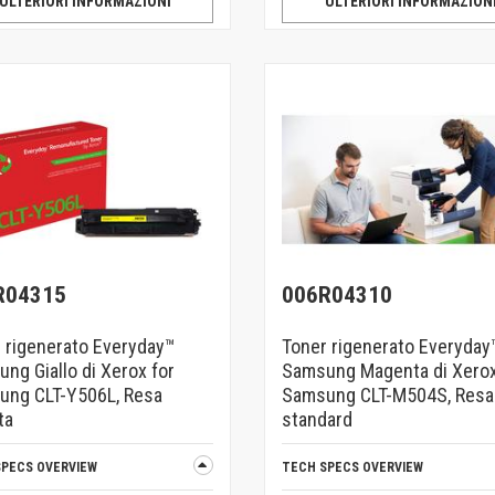
ULTERIORI INFORMAZIONI
ULTERIORI INFORMAZION
R04315
006R04310
 rigenerato Everyday™
Toner rigenerato Everyday
ng Giallo di Xerox for
Samsung Magenta di Xerox
ung CLT-Y506L, Resa
Samsung CLT-M504S, Resa
ta
standard
SPECS OVERVIEW
TECH SPECS OVERVIEW