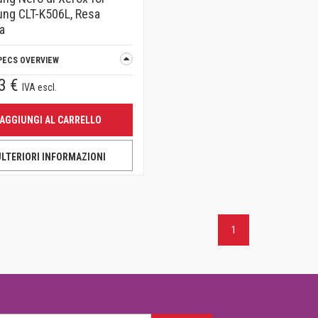
ng CLT-K506L, Resa
a
PECS OVERVIEW
3 €
IVA escl.
AGGIUNGI AL CARRELLO
ULTERIORI INFORMAZIONI
1