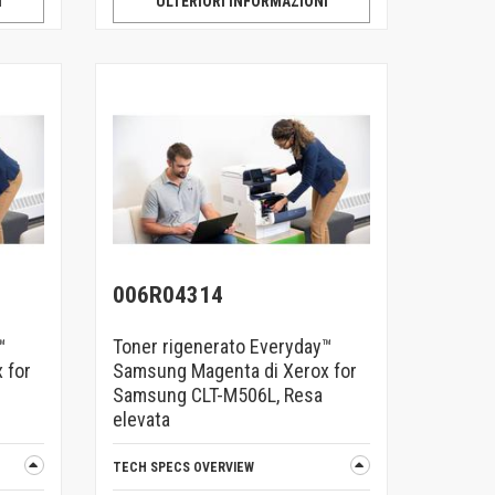
I
ULTERIORI INFORMAZIONI
006R04314
™
Toner rigenerato Everyday™
 for
Samsung Magenta di Xerox for
Samsung CLT-M506L, Resa
elevata
TECH SPECS OVERVIEW