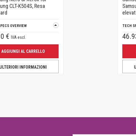
ung CLT-K504S, Resa
Samsu
ard
elevat
SPECS OVERVIEW
TECH S
20 €
46.9
IVA escl.
AGGIUNGI AL CARRELLO
ULTERIORI INFORMAZIONI