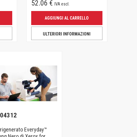
52.06 €
IVA escl.
AGGIUNGI AL CARRELLO
I
ULTERIORI INFORMAZIONI
04312
 rigenerato Everyday™
ng Nero di Xerox for