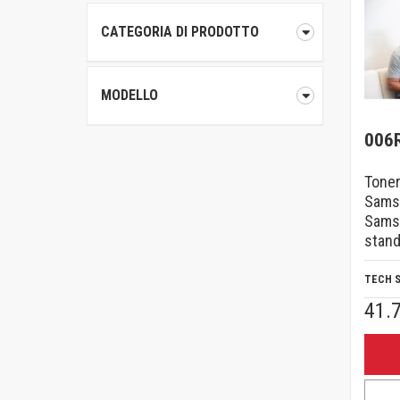
PER ALTRE MARCHE DI STAMPANTI
ACQUISTA PER FUNZIONE
CATEGORIA DI PRODOTTO
Brother Color
Rete e USB
Brother Mono
MODELLO
Stampa fronte/retro
HP Color
ACQUISTA PER FAMIGLIA DI PRODOTTI
006
HP Ink
Serie C
Toner
HP Mono
Samsu
Versalink ·
Sams
Kyocera
stan
Konica Minolta
TECH 
HP PageWide
41.
Samsung Colour
Samsung Mono