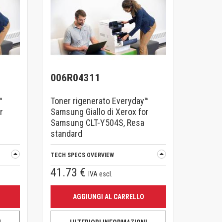
006R04311
™
Toner rigenerato Everyday™
r
Samsung Giallo di Xerox for
Samsung CLT-Y504S, Resa
standard
TECH SPECS OVERVIEW
41.73 €
IVA escl.
AGGIUNGI AL CARRELLO