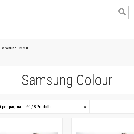
Samsung Colour
lor
Samsung Colour
nk
nk
t
i per pagina :
60 / 8 Prodotti
i di grande formato
di lavoro