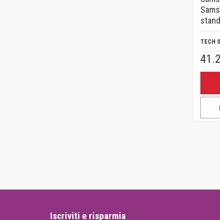
Sams
stand
TECH 
41.
Iscriviti e risparmia