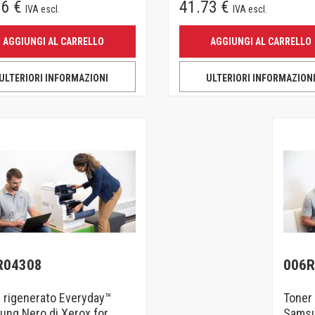
06 €
41.73 €
IVA escl.
IVA escl.
AGGIUNGI AL CARRELLO
AGGIUNGI AL CARRELLO
ULTERIORI INFORMAZIONI
ULTERIORI INFORMAZION
R04308
006R
 rigenerato Everyday™
Toner
ng Nero di Xerox for
Samsu