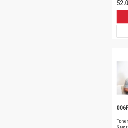
52.
006
Toner
Samsu