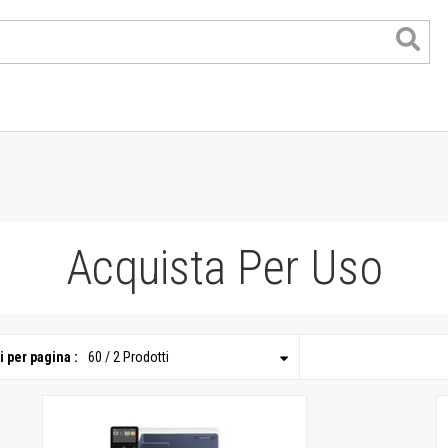
lor
Acquista Per Uso
nk
nk
t
i per pagina :
60 / 2 Prodotti
i di grande formato
di lavoro