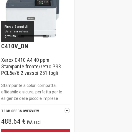
Fino a 5 anni di
Garanzia estesa
gratuita
C410V_DN
Xerox C410 A4 40 ppm
Stampante fronte/retro PS3
PCL5e/6 2 vassoi 251 fogli
Stampante a colori compatta,
affidabile e sicura, perfetta per le
esigenze delle piccole imprese
TECH SPECS OVERVIEW
488.64 €
IVA escl.