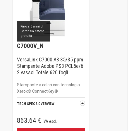
Fino a 5 anni di
Garanzia estesa
gratuita
C7000V_N
VersaLink C7000 A3 35/35 ppm
Stampante Adobe PS3 PCL5e/6
2 vassoi Totale 620 fogli
Stampante a colori con tecnologia
Xerox® ConnectKey®
TECH SPECS OVERVIEW
863.64 €
IVA escl.