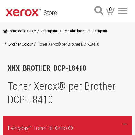
0
Store
Me
Home dello Store
Stampanti
Per altri brand di stampanti
Brother Colour
Toner Xerox® per Brother DCP-L8410
XNX_BROTHER_DCP-L8410
Toner Xerox® per Brother
DCP-L8410
Everyday™ Toner di Xerox®