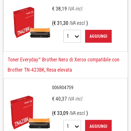
€ 38,19
IVA incl.
(€ 31,30
IVA escl.
)
1
AGGIUNGI
Toner Everyday™ Brother Nero di Xerox compatibile con
Brother TN-423BK, Resa elevata
006R04759
€ 40,37
IVA incl.
(€ 33,09
IVA escl.
)
1
AGGIUNGI