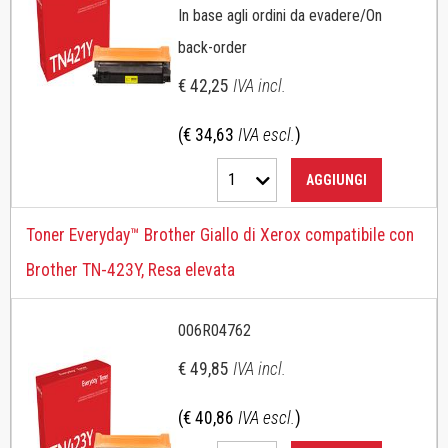
In base agli ordini da evadere/On
back-order
€ 42,25
IVA incl.
(€ 34,63
IVA escl.
)
1
AGGIUNGI
Toner Everyday™ Brother Giallo di Xerox compatibile con
Brother TN-423Y, Resa elevata
006R04762
€ 49,85
IVA incl.
(€ 40,86
IVA escl.
)