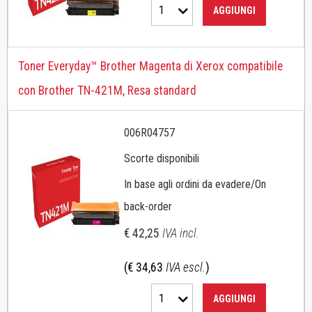
1
AGGIUNGI
Toner Everyday™ Brother Magenta di Xerox compatibile
con Brother TN-421M, Resa standard
006R04757
Scorte disponibili
In base agli ordini da evadere/On
back-order
€ 42,25
IVA incl.
(€ 34,63
IVA escl.
)
1
AGGIUNGI