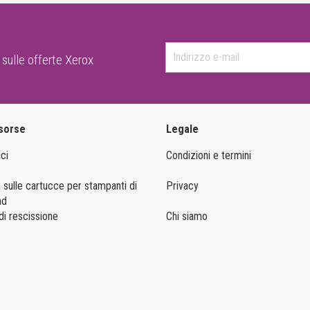
 sulle offerte Xerox
isorse
Legale
ci
Condizioni e termini
 sulle cartucce per stampanti di
Privacy
nd
i rescissione
Chi siamo