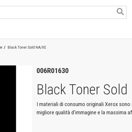
er
Black Toner Sold NA/XE
lor
006R01630
nk
Black Toner Sold
nk
t
I materiali di consumo originali Xerox sono 
migliore qualità d'immagine e la massima aff
i di grande formato
di lavoro