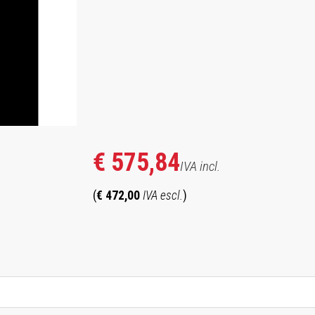
€ 575,84
IVA incl.
(
€ 472,00
IVA escl.
)