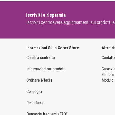
Iscriviti e risparmia
Iscriviti per ricevere aggiornamenti sui prodotti e
Inormazioni Sullo Xerox Store
Altre r
Clienti a contratto
Contatta
Informazioni sui prodotti
Garanzia
altri bra
Ordinare è facile
Modulo d
Consegna
Reso facile
Domande frequenti (FAQ)