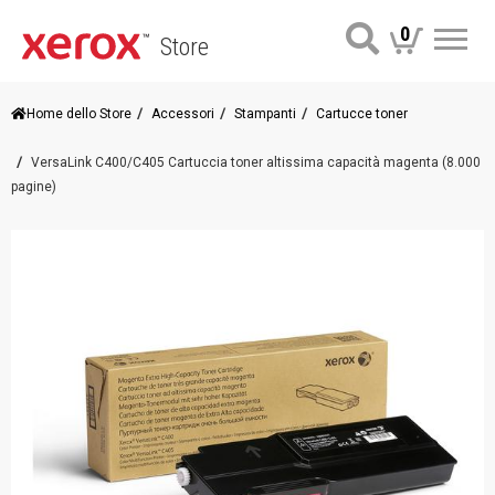
0
Store
Me
Home dello Store
Accessori
Stampanti
Cartucce toner
VersaLink C400/C405 Cartuccia toner altissima capacità magenta (8.000
pagine)