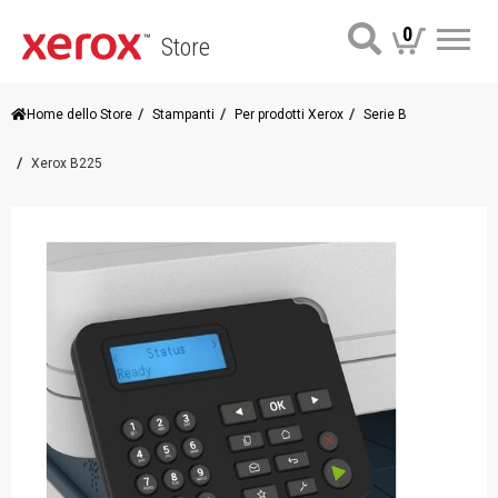
0
Store
Me
Home dello Store
Stampanti
Per prodotti Xerox
Serie B
Xerox B225