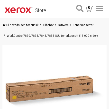
0
Store
Me
Til hovedsiden for butikk
Tilbehør
Skrivere
Tonerkassetter
WorkCentre 7830/7835/7845/7855 GUL tonerkassett (15 000 sider)