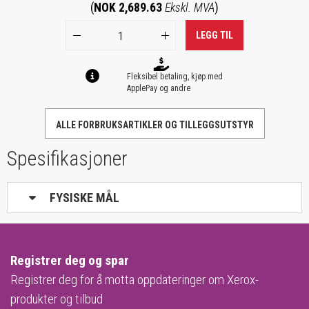
(
NOK 2,689.63
Ekskl. MVA
)
LEGG TIL
Fleksibel betaling, kjøp med
ApplePay og andre
ALLE FORBRUKSARTIKLER OG TILLEGGSUTSTYR
Spesifikasjoner
FYSISKE MÅL
Registrer deg og spar
Registrer deg for å motta oppdateringer om Xerox-
produkter og tilbud