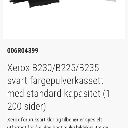
006R04399
Xerox B230/B225/B235
svart fargepulverkassett
med standard kapasitet (1
200 sider)
Xerox forbruksartikler og tilbehør er spesielt
utformet for å gi deg best mulig bildekvalitet og