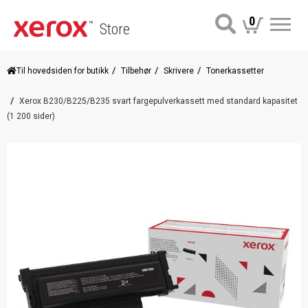
0
Store
Me
Til hovedsiden for butikk
Tilbehør
Skrivere
Tonerkassetter
Xerox B230/B225/B235 svart fargepulverkassett med standard kapasitet
(1 200 sider)