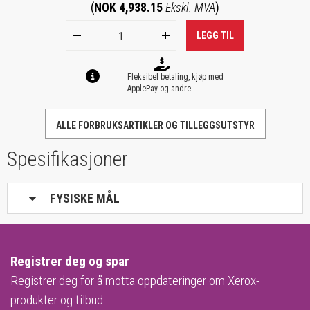
(
NOK 4,938.15
Ekskl. MVA
)
LEGG TIL
Fleksibel betaling, kjøp med
ApplePay og andre
ALLE FORBRUKSARTIKLER OG TILLEGGSUTSTYR
Spesifikasjoner
FYSISKE MÅL
Registrer deg og spar
Registrer deg for å motta oppdateringer om Xerox-
produkter og tilbud