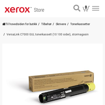
0
Store
Me
Til hovedsiden for butikk
Tilbehør
Skrivere
Tonerkassetter
VersaLink C7000 GUL tonerkassett (10 100 sider), stormagasin