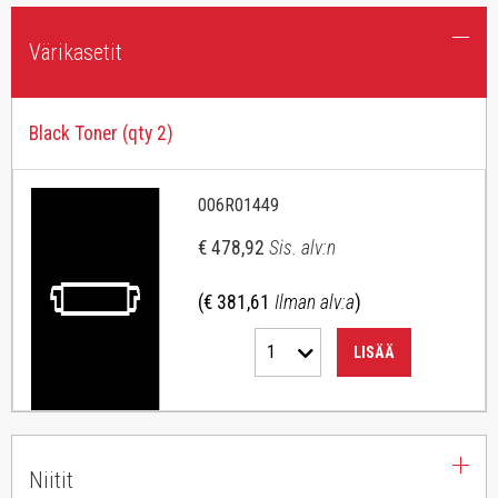
Värikasetit
Black Toner (qty 2)
006R01449
€ 478,92
Sis. alv:n
(€ 381,61
Ilman alv:a
)
1
LISÄÄ
Niitit