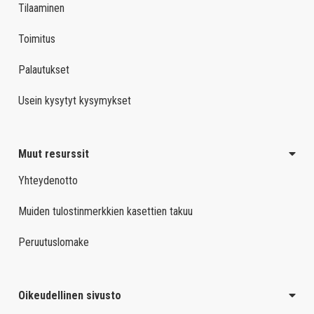
Tilaaminen
Toimitus
Palautukset
Usein kysytyt kysymykset
Muut resurssit
Yhteydenotto
Muiden tulostinmerkkien kasettien takuu
Peruutuslomake
Oikeudellinen sivusto