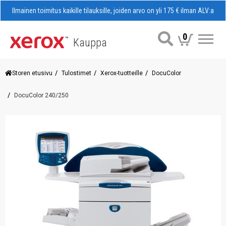
Ilmainen toimitus kaikille tilauksille, joiden arvo on yli 175 € ilman ALV:a
0
Kauppa
Val
Storen etusivu
Tulostimet
Xerox-tuotteille
DocuColor
DocuColor 240/250