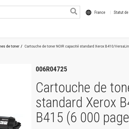
France
Statut d
hes de toner
Cartouche de toner NOIR capacité standard Xerox B410/VersaLi
006R04725
Cartouche de ton
 format
standard Xerox B
il
o
B415 (6 000 pag
de la série XE