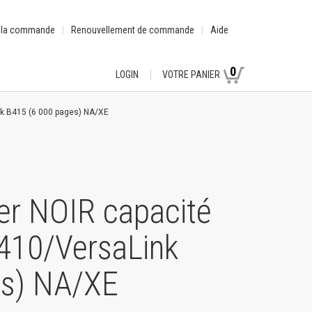
e la commande
Renouvellement de commande
Aide
0
LOGIN
VOTRE PANIER
nk B415 (6 000 pages) NA/XE
er NOIR capacité
410/VersaLink
es) NA/XE