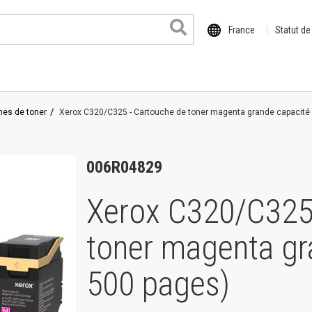
France
Statut d
hes de toner
Xerox C320/C325 - Cartouche de toner magenta grande capacité 
006R04829
Xerox C320/C325 
 format
toner magenta gr
il
o
500 pages)
de la série XE