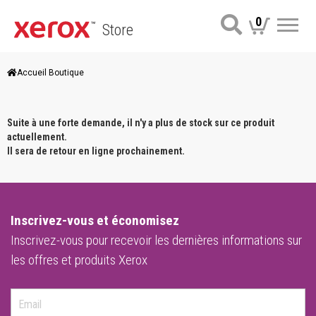
0
Store
Me
Accueil Boutique
Suite à une forte demande, il n'y a plus de stock sur ce produit
actuellement.
Il sera de retour en ligne prochainement.
Inscrivez-vous et économisez
Inscrivez-vous pour recevoir les dernières informations sur
les offres et produits Xerox