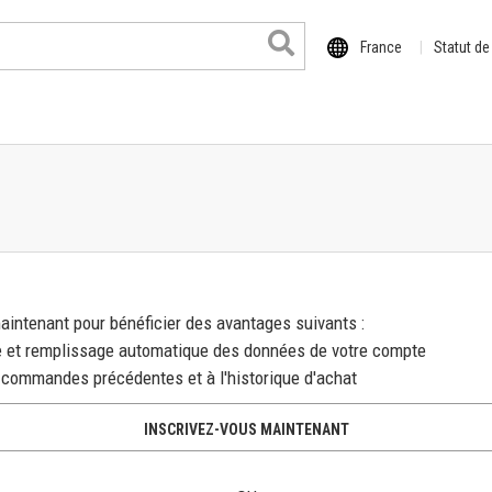
France
Statut d
intenant pour bénéficier des avantages suivants :
 format
e et remplissage automatique des données de votre compte
il
 commandes précédentes et à l'historique d'achat
o
INSCRIVEZ-VOUS MAINTENANT
de la série XE