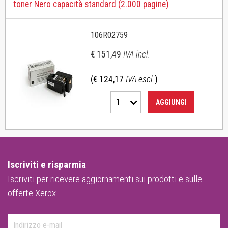
toner Nero capacità standard (2.000 pagine)
106R02759
€ 151,49
IVA incl.
(€ 124,17
IVA escl.
)
1
AGGIUNGI
Iscriviti e risparmia
Iscriviti per ricevere aggiornamenti sui prodotti e sulle
offerte Xerox