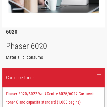
6020
Phaser 6020
Materiali di consumo
Cartucce toner
Phaser 6020/6022 WorkCentre 6025/6027 Cartuccia
toner Ciano capacità standard (1.000 pagine)