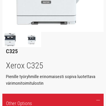
C325
Xerox C325
Pienille työryhmille erinomaisesti sopiva luotettava
värimonitoimitulostin
Other Options