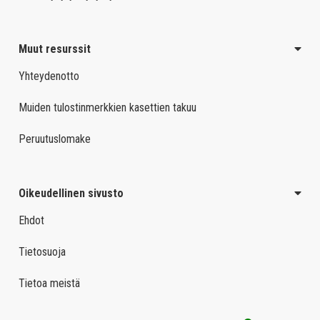
Muut resurssit
Yhteydenotto
Muiden tulostinmerkkien kasettien takuu
Peruutuslomake
Oikeudellinen sivusto
Ehdot
Tietosuoja
Tietoa meistä