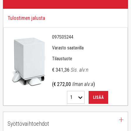
Tulostimen jalusta
097S05244
Varasto saatavilla
Tilaustuote
€ 341,36
Sis. alv:n
(€ 272,00
Ilman alv:a
)
1
LISÄÄ
Syöttövaihtoehdot