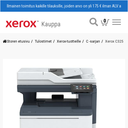
Ilmainen toimitus kaikille tilauksille, joiden arvo on yli 175 € ilman ALV:a
0
Kauppa
Val
Storen etusivu
Tulostimet
Xerox-tuotteille
C -sarjan
Xerox C325