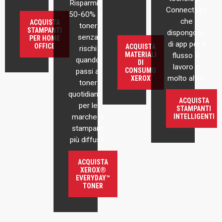
Risparmia il
ConnectKey
50-60% sul
che
ACQUISTA
toner
STAMPANTI
dispongono
senza
PER HOME
di app per il
OFFICE
ACQUISTA
rischi
MATERIALI
flusso di
quando
DI
lavoro e
CONSUMO
passi al
molto altro.
XEROX
toner
quotidiano™
ACQUISTA
per le
STAMPANTI
marche di
INTELLIGENTI
stampanti
più diffuse.
ACQUISTA
XEROX®
EVERYDAY™
TONER