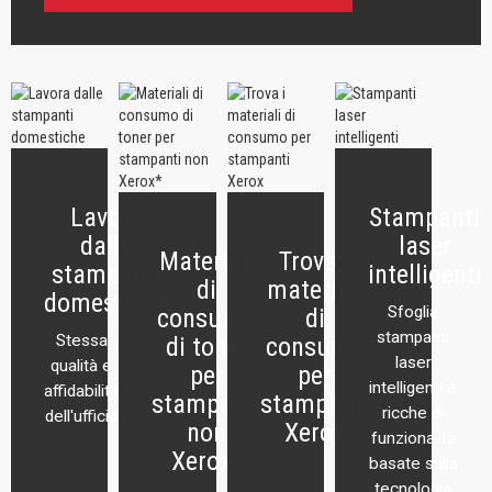
Lavora
Stampanti
dalle
laser
Materiali
Trova i
stampanti
intelligenti
di
materiali
domestiche
Sfoglia
consumo
di
stampanti
Stessa
di toner
consumo
laser
qualità e
per
per
intelligenti e
affidabilità
stampanti
stampanti
ricche di
dell'ufficio
non
Xerox
funzionalità
Xerox*
basate sulla
tecnologia