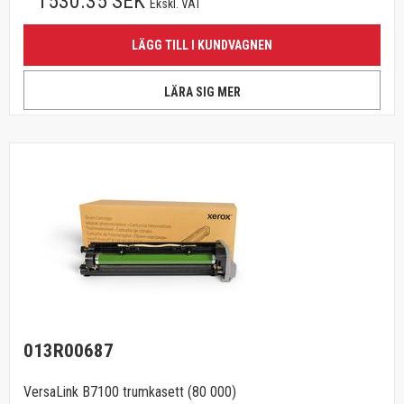
1530.35 SEK
Ekskl. VAT
LÄGG TILL I KUNDVAGNEN
LÄRA SIG MER
013R00687
VersaLink B7100 trumkasett (80 000)