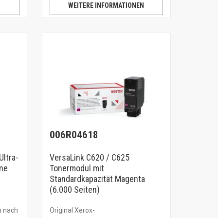
N
WEITERE INFORMATIONEN
006R04618
Ultra-
VersaLink C620 / C625
ne
Tonermodul mit
Standardkapazität Magenta
(6.000 Seiten)
n nach
Original Xerox-