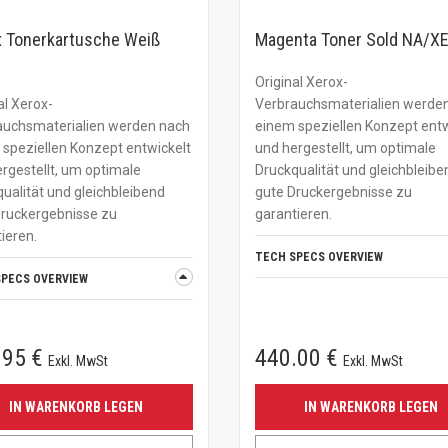
 Tonerkartusche Weiß
Magenta Toner Sold NA/X
Original Xerox-
al Xerox-
Verbrauchsmaterialien werde
auchsmaterialien werden nach
einem speziellen Konzept entw
speziellen Konzept entwickelt
und hergestellt, um optimale
rgestellt, um optimale
Druckqualität und gleichbleibe
ualität und gleichbleibend
gute Druckergebnisse zu
Druckergebnisse zu
garantieren.
ieren.
TECH SPECS OVERVIEW
SPECS OVERVIEW
.95 €
440.00 €
Exkl. MwSt
Exkl. MwSt
IN WARENKORB LEGEN
IN WARENKORB LEGEN