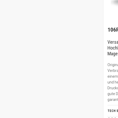
106
Versa
Hoch
Magen
Origin
Verbr
einem 
und he
Druckq
gute 
garant
TECH 