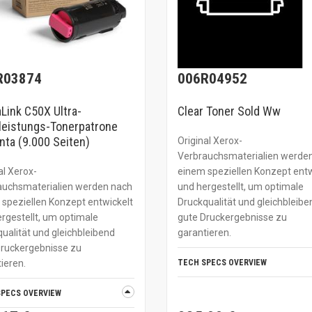
R03874
006R04952
Link C50X Ultra-
Clear Toner Sold Ww
leistungs-Tonerpatrone
ta (9.000 Seiten)
Original Xerox-
Verbrauchsmaterialien werde
al Xerox-
einem speziellen Konzept entw
auchsmaterialien werden nach
und hergestellt, um optimale
speziellen Konzept entwickelt
Druckqualität und gleichbleibe
rgestellt, um optimale
gute Druckergebnisse zu
ualität und gleichbleibend
garantieren.
Druckergebnisse zu
ieren.
TECH SPECS OVERVIEW
SPECS OVERVIEW