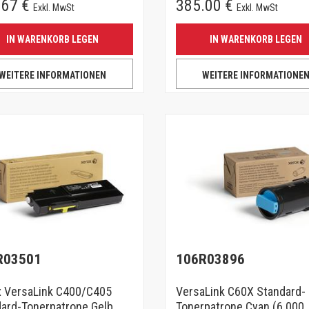
.67 €
385.00 €
Exkl. MwSt
Exkl. MwSt
IN WARENKORB LEGEN
IN WARENKORB LEGEN
WEITERE INFORMATIONEN
WEITERE INFORMATIONE
R03501
106R03896
x VersaLink C400/C405
VersaLink C60X Standard-
ard-Tonerpatrone Gelb
Tonerpatrone Cyan (6.000