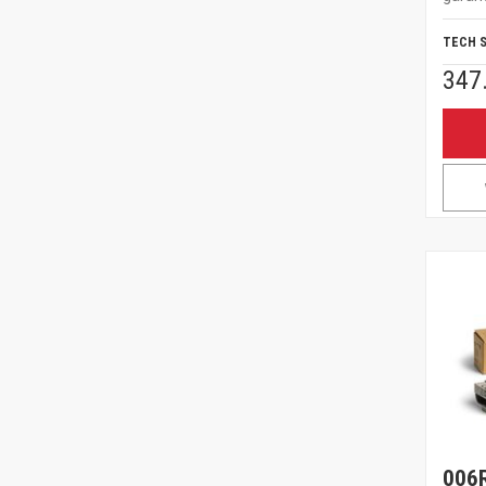
TECH 
347
006