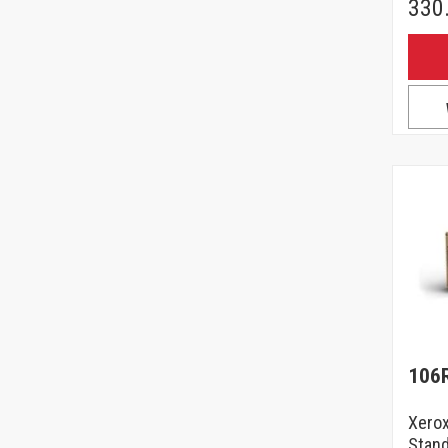
330
106
Xero
Stand