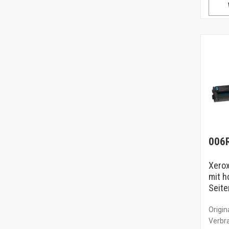
006
Xero
mit h
Seite
Origin
Verbr