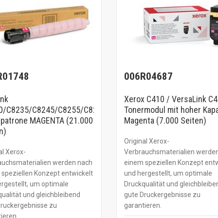
R01748
006R04687
ink
Xerox C410 / VersaLink C
0/C8235/C8245/C8255/C8270
Tonermodul mit hoher Kapa
rpatrone MAGENTA (21.000
Magenta (7.000 Seiten)
n)
Original Xerox-
al Xerox-
Verbrauchsmaterialien werde
auchsmaterialien werden nach
einem speziellen Konzept entw
speziellen Konzept entwickelt
und hergestellt, um optimale
rgestellt, um optimale
Druckqualität und gleichbleibe
ualität und gleichbleibend
gute Druckergebnisse zu
Druckergebnisse zu
garantieren.
ieren.