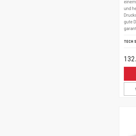
einem 
und he
Druckq
gute 
garant
TECH 
132