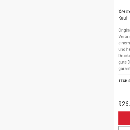
Xerox
Kauf
Origin
Verbr
einem 
und he
Druckq
gute 
garant
TECH 
926