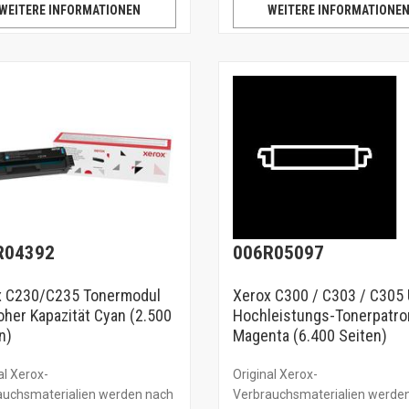
WEITERE INFORMATIONEN
WEITERE INFORMATIONE
R04392
006R05097
x C230/C235 Tonermodul
Xerox C300 / C303 / C305 
oher Kapazität Cyan (2.500
Hochleistungs-Tonerpatro
n)
Magenta (6.400 Seiten)
al Xerox-
Original Xerox-
auchsmaterialien werden nach
Verbrauchsmaterialien werde