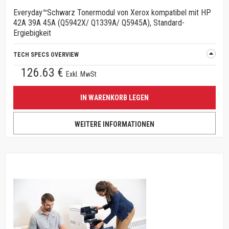
Everyday™Schwarz Tonermodul von Xerox kompatibel mit HP
42A 39A 45A (Q5942X/ Q1339A/ Q5945A), Standard-
Ergiebigkeit
TECH SPECS OVERVIEW
126.63 €
Exkl. MwSt
IN WARENKORB LEGEN
WEITERE INFORMATIONEN